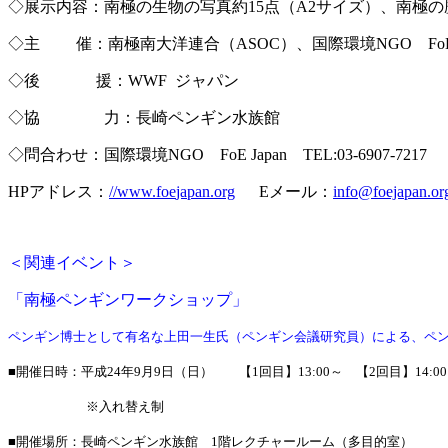
◇展示内容：南極の生物の写真約15点（A2サイズ）、南極の
◇主 催：南極南大洋連合（ASOC）、国際環境NGO FoE 
◇後 援：WWF ジャパン
◇協 力：長崎ペンギン水族館
◇問合わせ：国際環境NGO FoE Japan TEL:03-6907-7217
HPアドレス：
//
www.foe
japan.org
Eメール：
info@foejapan.or
＜関連イベント＞
「南極ペンギンワークショップ」
ペンギン博士として有名な上田一生氏（ペンギン会議研究員）による、ペ
■開催日時：平成24年9月9日（日） 【1回目】13:00～ 【2回目】14
※入れ替え制
■開催場所：長崎ペンギン水族館 1階レクチャールーム（多目的室）