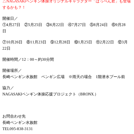
△NAGASAKIペンギン体操オリジナルキャラクター「ばっぺん君」も登場
するかも？！
開催日／
①4月27日 ②5月25日 ③6
月22日 ④7月27日 ⑤8月24日 ⑥9月28
日
⑦10月26日 ⑧11月23日 ⑨12月28日 ⑩1月25日 ⑪2月22日 ⑫3月
22日
開催時間／
12：00～約30分間
開催場所／
長崎ペンギン水族館 ペンギン広場 ※雨天の場合 1階潜水プール前
協力／
NAGASAKIペンギン体操応援プロジェクト（BRONX.）
お問合わせ先
長崎ペンギン水族館
TEL095-838-3131