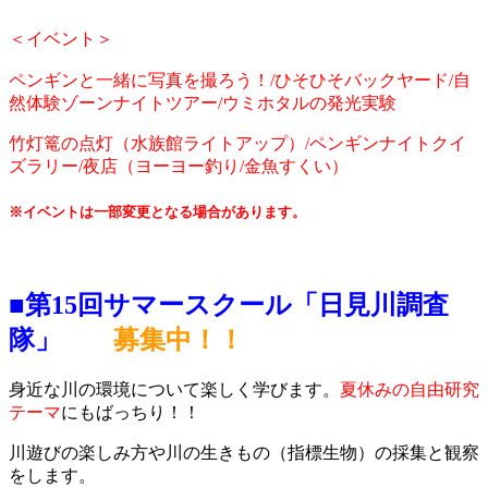
＜イベント＞
ペンギンと一緒に写真を撮ろう！/ひそひそバックヤード/自
然体験ゾーンナイトツアー/ウミホタルの発光実験
竹灯篭の点灯（水族館ライトアップ）/ペンギンナイトクイ
ズラリー/夜店（ヨーヨー釣り/金魚すくい）
※イベントは一部変更となる場合があります。
■第15回サマースクール「日見川調査
隊」
募集中！！
身近な川の環境について楽しく学びます。
夏休みの自由研究
テーマ
にもばっちり！！
川遊びの楽しみ方や川の生きもの（指標生物）の採集と観察
をします。