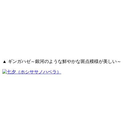
▲ ギンガハゼ～銀河のような鮮やかな斑点模様が美しい～