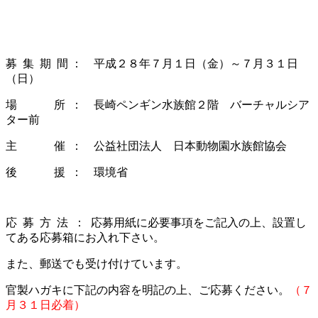
募 集 期 間 ： 平成２８年７月１日（金）～７月３１日
（日）
場 所 ： 長崎ペンギン水族館２階 バーチャルシア
ター前
主 催 ： 公益社団法人 日本動物園水族館協会
後 援 ： 環境省
応 募 方 法 ： 応募用紙に必要事項をご記入の上、設置し
てある応募箱にお入れ下さい。
また、郵送でも受け付けています。
官製ハガキに下記の内容を明記の上、ご応募ください。
（７
月３１日必着）