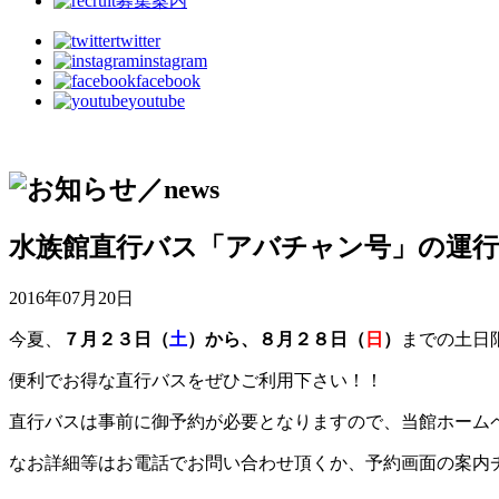
募集案内
twitter
instagram
facebook
youtube
水族館直行バス「アバチャン号」の運
2016年07月20日
今夏、
７月２３日（
土
）から、８月２８日（
日
）
までの土日
便利でお得な直行バスをぜひご利用下さい！！
直行バスは事前に御予約が必要となりますので、当館ホーム
なお詳細等はお電話でお問い合わせ頂くか、予約画面の案内