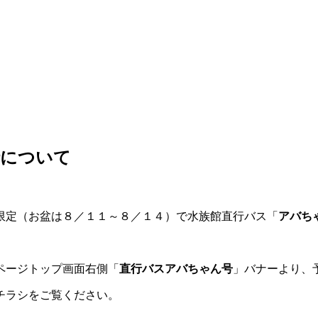
行について
限定（お盆は８／１１～８／１４）で水族館直行バス「
アバち
ページトップ画面右側「
直行バスアバちゃん号
」バナーより、
チラシをご覧ください。