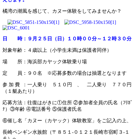
橘湾の潮風を感じて、カヌー体験をしてみませんか？
日 時：９月２５日（日）１０時００分～１２時３０分
対象年齢：４歳以上（小学生未満は保護者同伴）
場 所：海浜部カヤック体験乗り場
定 員：９０名 ※応募多数の場合は抽選となります
参 加 費 ：一人乗り ５１０円 、 二人乗り ７７０円
（１艇あたり）
応募方法：往復はがきに①住所 ②参加者全員の氏名（ﾌﾘｶﾞ
ﾅ）③年齢 ④電話番号 ⑤保護者氏名
⑥催し名「カヌー（カヤック）体験教室」をご記入の上、
長崎ペンギン水族館（〒８５１-０１２１長崎市宿町３-１
６）へ。