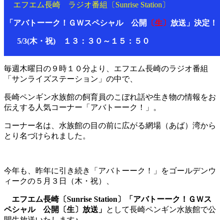
エフエム長崎 ラジオ番組〔Sunrise Station〕
「アバトーーク！ＧＷスペシャル 公開
〔生〕
放送」決定！
5/3(木・祝
) １３：３０～１５：５０
毎週木曜日の９時１０分より、エフエム長崎のラジオ番組
「サンライズステーション」の中で、
長崎ペンギン水族館の飼育員のこぼれ話や生き物の情報をお
伝えする人気コーナー「アバトーーク！」。
コーナー名は、水族館の目の前に広がる網場（あば）湾から
とり名づけられました。
今年も、昨年に引き続き「アバトーーク！」をゴールデンウ
ィークの５月３日（木・祝）、
エフエム長崎〔Sunrise Station〕「アバトーーク！ＧＷス
ペシャル 公開〔生〕放送」
として長崎ペンギン水族館で公
開生放送いたします♪