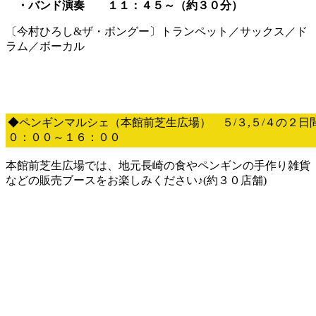
・バンド演奏 １１：４５～（約３０分）
〔今村ひろし&ザ・ボングー〕トランペット／サックス／ド
ラム／ボーカル
◆ペンギンマルシェ（本館前芝生広場） ５/３,５/４の２日
０：００～１６：００
本館前芝生広場では、地元長崎の食やペンギンの手作り雑貨
などの販売ブースをお楽しみください♪(約３０店舗)