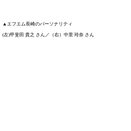
▲エフエム長崎のパーソナリティ
(左)甲斐田 貴之 さん／（右）中里 玲奈 さん