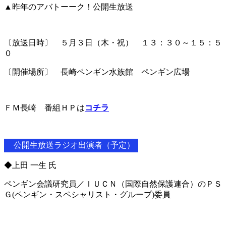
▲昨年のアバトーーク！公開生放送
〔放送日時〕 ５月３日（木・祝） １３：３０～１５：５
０
〔開催場所〕 長崎ペンギン水族館 ペンギン広場
ＦＭ長崎 番組ＨＰは
コチラ
公開生放送ラジオ出演者（予定）
◆上田 一生 氏
ペンギン会議研究員／ＩＵＣＮ（国際自然保護連合）のＰＳ
Ｇ(ペンギン・スペシャリスト・グループ)委員