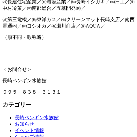
㈱長建住宅産業／㈲環境産業／㈱長崎イシガキ／㈱日工／㈱
中村冷菓／㈲南部総合／五基開発㈱／
㈱第三電機／㈱東洋ガス／㈱クリーンマット長崎支店／南西
電通㈱／㈱ヨシオカ／㈲瀬川商店／㈱AQUA／
（順不同・敬称略）
＜お問合せ＞
長崎ペンギン水族館
０９５－８３８－３１３１
カテゴリー
長崎ペンギン水族館
お知らせ
イベント情報
ショップ情報