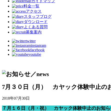
ガイドマップ
料金一覧
アクセス
スタッフブログ
ダウンロード
よくある質問
募集案内
twitter
instagram
facebook
youtube
7月３０日（月） カヤック体験中止の
2018年07月30日
７月１６日（月・祝）
カヤック体験中止
のお知ら