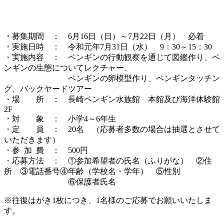
・募集期間 ： 6月16日（日）～7月22日（月） 必着
・実施日時 ： 令和元年7月31日（水） 9：30～15：30
・実施内容 ： ペンギンの行動観察を通じて図鑑作り、ペ
ンギンの生態についてレクチャー、
ペンギンの卵模型作り、ペンギンタッチン
グ、バックヤードツアー
・場 所 ： 長崎ペンギン水族館 本館及び海洋体験館
2F
・対 象 ： 小学4～6年生
・定 員 ： 20名 （応募者多数の場合は抽選とさせて
いただきます）
・参 加 費 ： 500円
・応募方法 ： ①参加希望者の氏名（ふりがな） ②住
所 ③電話番号④年齢（学校名・学年） ⑤性別
⑥保護者氏名
※往復はがき1枚につき、1名様のご応募でお願いいたしま
す。