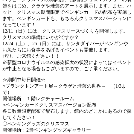
飾をはじめ、クラゲや珪藻のアートを展示します。また、ハ
ッピークリスマス期間限定でペンギンカードの配布を実施し
ます。ペンギンカードも、もちろんクリスマスバージョンに
なっています！
12/11（日）には、クリスマスリースづくりを開催します。
クリスマスの準備にいかがですか？
12/24（土）、25（日）には、サンタダイバーがペンギンや
お魚たちにお食事をあげるイベントも開催します。
ぜひ、ご来館ください！！
※新型コロナウイルスの感染拡大の状況によってはイベント
が中止となる場合もございますので、ご了承ください。
☆期間中毎日開催☆
○プランクトンアート展～クラゲと珪藻の世界～ （1/3ま
で）
開催場所：１階レクチャールーム
○ペンギンカードクリスマスバージョン配布
各日数量限定配布で配布します。館内のどこかにあるので探
してください！
〇ペンギングッズのクリスマス
開催場所：2階ペンギングッズギャラリー