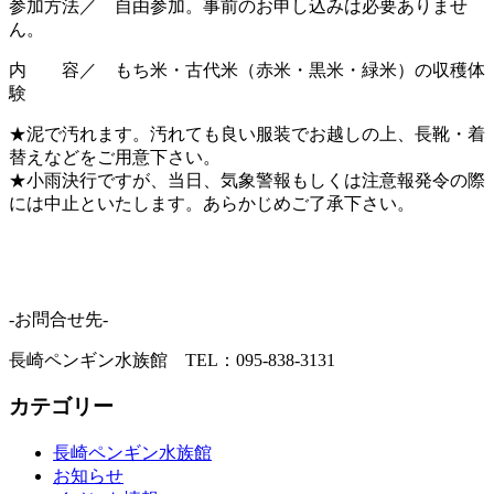
参加方法／ 自由参加。事前のお申し込みは必要ありませ
ん。
内 容／ もち米・古代米（赤米・黒米・緑米）の収穫体
験
★泥で汚れます。汚れても良い服装でお越しの上、長靴・着
替えなどをご用意下さい。
★小雨決行ですが、当日、気象警報もしくは注意報発令の際
には中止といたします。あらかじめご了承下さい。
-お問合せ先-
長崎ペンギン水族館 TEL：095-838-3131
カテゴリー
長崎ペンギン水族館
お知らせ