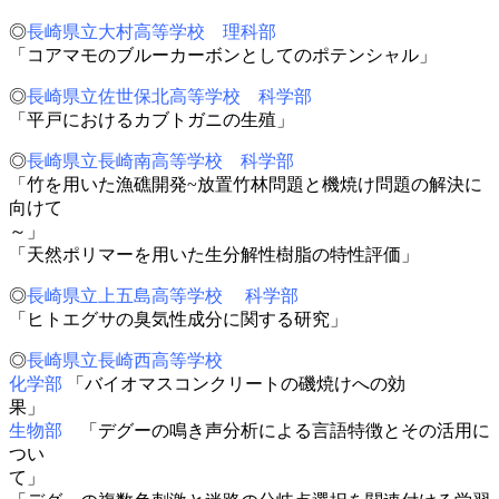
◎
長崎県立大村高等学校 理科部
「コアマモのブルーカーボンとしてのポテンシャル」
◎
長崎県立佐世保北高等学校 科学部
「平戸におけるカブトガニの生殖」
◎
長崎県立長崎南高等学校 科学部
「竹を用いた漁礁開発~放置竹林問題と機焼け問題の解決に
向けて
～
「天然ポリマーを用いた生分解性樹脂の特性評価」
◎
長崎県立上五島高等学校 科学部
「ヒトエグサの臭気性成分に関する研究」
◎
長崎県立長崎西高等学校
化学部
「バイオマスコンクリートの磯焼けへの効
果
生物部
「デグーの鳴き声分析による言語特徴とその活用に
つい
て