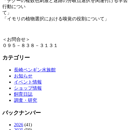
「デグーの複数色刺激と迷路の分岐点選択を関連付ける学習
行動につい
て
「イモリの植物選択における嗅覚の役割について」
＜お問合せ＞
０９５－８３８－３１３１
カテゴリー
長崎ペンギン水族館
お知らせ
イベント情報
ショップ情報
飼育日誌
調査・研究
バックナンバー
2026
(41)
2025
(59)