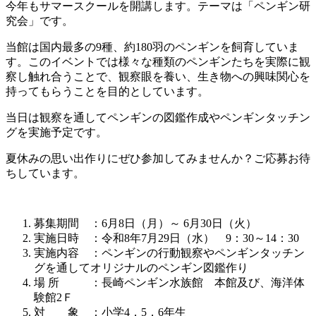
今年もサマースクールを開講します。テーマは「ペンギン研
究会」です。
当館は国内最多の9種、約180羽のペンギンを飼育していま
す。このイベントでは様々な種類のペンギンたちを実際に観
察し触れ合うことで、観察眼を養い、生き物への興味関心を
持ってもらうことを目的としています。
当日は観察を通してペンギンの図鑑作成やペンギンタッチン
グを実施予定です。
夏休みの思い出作りにぜひ参加してみませんか？ご応募お待
ちしています。
募集期間 ：6月8日（月）～ 6月30日（火）
実施日時 ：令和8年7月29日（水） 9：30～14：30
実施内容 ：ペンギンの行動観察やペンギンタッチン
グを通してオリジナルのペンギン図鑑作り
場 所 ：長崎ペンギン水族館 本館及び、海洋体
験館2Ｆ
対 象 ：小学4，5，6年生